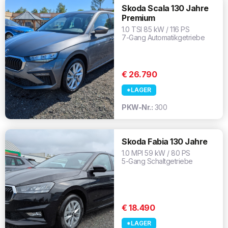
Skoda Scala 130 Jahre
Premium
1.0 TSI 85 kW / 116 PS
7-Gang Automatikgetriebe
€ 26.790
*LAGER
PKW-Nr.:
300
Skoda Fabia 130 Jahre
1.0 MPI 59 kW / 80 PS
5-Gang Schaltgetriebe
€ 18.490
*LAGER