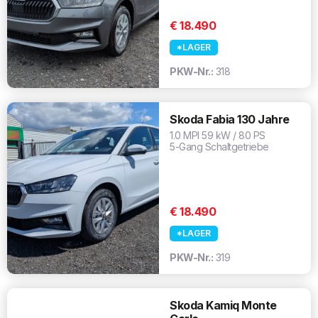
€ 18.490
*LAGER
PKW-Nr.:
318
Skoda Fabia 130 Jahre
1.0 MPI 59 kW / 80 PS
5-Gang Schaltgetriebe
€ 18.490
*LAGER
PKW-Nr.:
319
Skoda Kamiq Monte