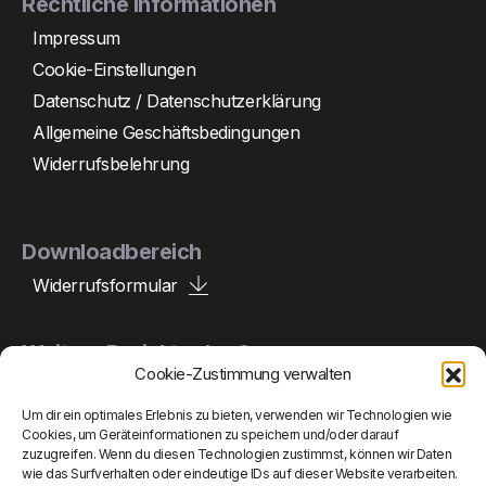
Rechtliche Informationen
Impressum
Cookie-Einstellungen
Datenschutz / Datenschutzerklärung
Allgemeine Geschäftsbedingungen
Widerrufsbelehrung
Downloadbereich
Widerrufsformular
Weitere Projekte der Gruppe
Cookie-Zustimmung verwalten
Um dir ein optimales Erlebnis zu bieten, verwenden wir Technologien wie
Peperle Holding
Cookies, um Geräteinformationen zu speichern und/oder darauf
zuzugreifen. Wenn du diesen Technologien zustimmst, können wir Daten
wie das Surfverhalten oder eindeutige IDs auf dieser Website verarbeiten.