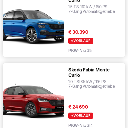
Carlo
1.5 TSI 110 kW / 150 PS
7-Gang Automatikgetriebe
€ 30.390
*VORLAUF
PKW-Nr.:
315
Skoda Fabia Monte
Carlo
1.0 TSI 85 kW / 116 PS
7-Gang Automatikgetriebe
€ 24.690
*VORLAUF
PKW-Nr.:
314