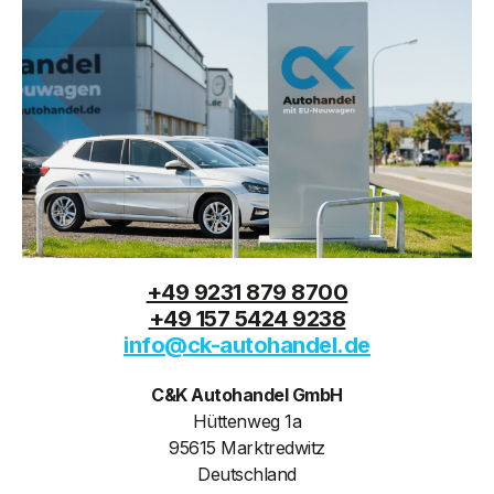
+49 9231 879 8700
+49 157 5424 9238
info@ck-autohandel.de
C&K Autohandel GmbH
Hüttenweg 1a
95615 Marktredwitz
Deutschland