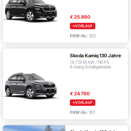
€ 25.890
*VORLAUF
PKW-Nr.:
302
Skoda Kamiq 130 Jahre
1.0 TSI 85 kW / 116 PS
6-Gang Schaltgetriebe
€ 24.790
*VORLAUF
PKW-Nr.:
301