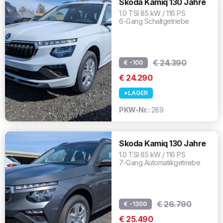
Skoda Kamiq 130 Jahre
1.0 TSI 85 kW / 116 PS
6-Gang Schaltgetriebe
€ 24.390
€ -100
€ 24.290
*LAGER
PKW-Nr.:
289
Skoda Kamiq 130 Jahre
1.0 TSI 85 kW / 116 PS
7-Gang Automatikgetriebe
€ 26.790
€ -1300
€ 25.490