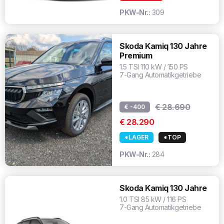
PKW-Nr.:
309
Skoda Kamiq 130 Jahre
Premium
1.5 TSI 110 kW / 150 PS
7-Gang Automatikgetriebe
€ 28.690
€ -400
€ 28.290
*LAGER
*TOP
PKW-Nr.:
284
Skoda Kamiq 130 Jahre
1.0 TSI 85 kW / 116 PS
7-Gang Automatikgetriebe