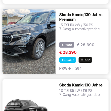
Skoda Kamiq 130 Jahre
Premium
1.5 TSI 110 kW / 150 PS
7-Gang Automatikgetriebe
€ 28.690
€ -400
€ 28.290
*LAGER
*TOP
PKW-Nr.:
284
Skoda Kamiq 130 Jahre
1.0 TSI 85 kW / 116 PS
7-Gang Automatikgetriebe