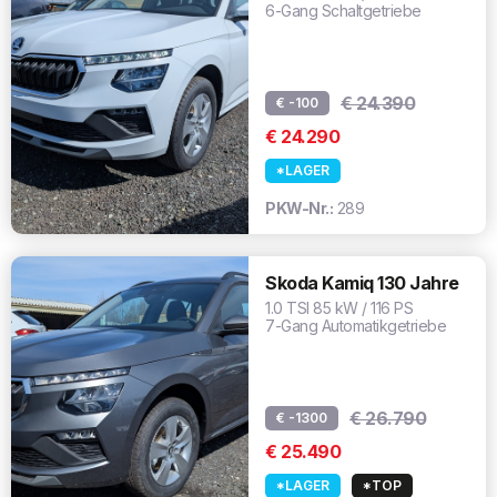
6-Gang Schaltgetriebe
€ 24.390
€ -100
€ 24.290
*LAGER
PKW-Nr.:
289
Skoda Kamiq 130 Jahre
1.0 TSI 85 kW / 116 PS
7-Gang Automatikgetriebe
€ 26.790
€ -1300
€ 25.490
*LAGER
*TOP