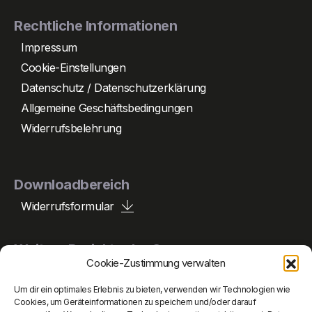
Rechtliche Informationen
Impressum
Cookie-Einstellungen
Datenschutz / Datenschutzerklärung
Allgemeine Geschäftsbedingungen
Widerrufsbelehrung
Downloadbereich
Widerrufsformular
Weitere Projekte der Gruppe
Cookie-Zustimmung verwalten
Um dir ein optimales Erlebnis zu bieten, verwenden wir Technologien wie
Peperle Holding
Cookies, um Geräteinformationen zu speichern und/oder darauf