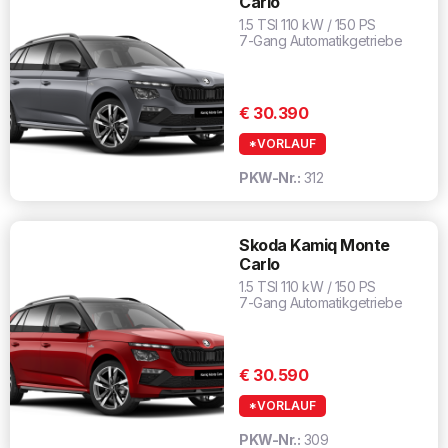
Carlo
1.5 TSI 110 kW / 150 PS
7-Gang Automatikgetriebe
€ 30.390
*VORLAUF
PKW-Nr.:
312
Skoda Kamiq Monte
Carlo
1.5 TSI 110 kW / 150 PS
7-Gang Automatikgetriebe
€ 30.590
*VORLAUF
PKW-Nr.:
309