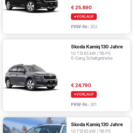
€ 25.890
*VORLAUF
PKW-Nr.:
302
Skoda Kamiq 130 Jahre
1.0 TSI 85 kW / 116 PS
6-Gang Schaltgetriebe
€ 24.790
*VORLAUF
PKW-Nr.:
301
Skoda Kamiq 130 Jahre
1.0 TSI 85 kW / 116 PS