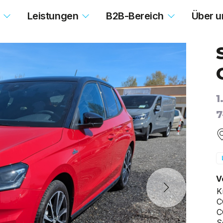
Leistungen
B2B-Bereich
Über u
1
7
V
K
C
C
S