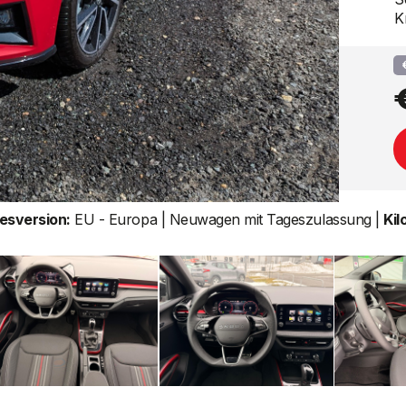
K
esversion:
EU - Europa | Neuwagen mit Tageszulassung |
Kil