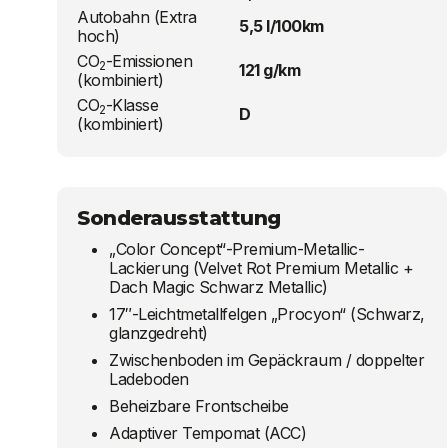
Autobahn (Extra
5,5 l/100km
hoch)
CO
-Emissionen
2
121 g/km
(kombiniert)
CO
-Klasse
2
D
(kombiniert)
Sonderausstattung
„Color Concept“-Premium-Metallic-
Lackierung (Velvet Rot Premium Metallic +
Dach Magic Schwarz Metallic)
17″-Leichtmetallfelgen „Procyon“ (Schwarz,
glanzgedreht)
Zwischenboden im Gepäckraum / doppelter
Ladeboden
Beheizbare Frontscheibe
Adaptiver Tempomat (ACC)