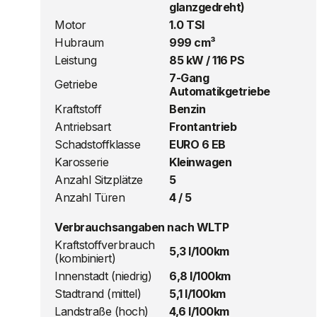
glanzgedreht)
Motor
1.0 TSI
Hubraum
999 cm³
Leistung
85 kW / 116 PS
7-Gang
Getriebe
Automatikgetriebe
Kraftstoff
Benzin
Antriebsart
Frontantrieb
Schadstoffklasse
EURO 6 EB
Karosserie
Kleinwagen
Anzahl Sitzplätze
5
Anzahl Türen
4 / 5
Verbrauchsangaben nach WLTP
Kraftstoffverbrauch
5,3 l/100km
(kombiniert)
Innenstadt (niedrig)
6,8 l/100km
Stadtrand (mittel)
5,1 l/100km
Landstraße (hoch)
4,6 l/100km