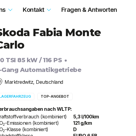
ns
Kontakt
Fragen & Antworten
Skoda Fabia Monte
Carlo
.0 TSI 85 kW / 116 PS
-Gang Automatikgetriebe
Marktredwitz, Deutschland
LAGERFAHRZEUG
TOP-ANGEBOT
erbrauchsangaben nach WLTP:
raftstoffverbrauch (kombiniert)
5,3 l/100km
O
-Emissionen (kombiniert)
121 g/km
2
O
-Klasse (kombiniert)
D
2
chadstoffklasse
EURO 6 EB