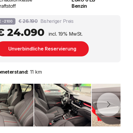
raftstoff
Benzin
€ 26.190
Bisheriger Preis
€ -2100
€ 24.090
incl. 19% MwSt.
Unverbindliche Reservierung
ometerstand:
11 km