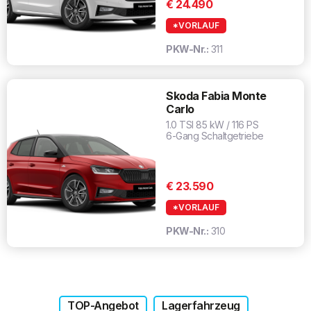
€ 24.490
*VORLAUF
PKW-Nr.:
311
Skoda Fabia Monte
Carlo
1.0 TSI 85 kW / 116 PS
6-Gang Schaltgetriebe
€ 23.590
*VORLAUF
PKW-Nr.:
310
TOP-Angebot
Lagerfahrzeug