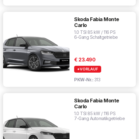
Skoda Fabia Monte
Carlo
1.0 TSI 85 kW / 116 PS
6-Gang Schaltgetriebe
€ 23.490
*VORLAUF
PKW-Nr.:
313
Skoda Fabia Monte
Carlo
1.0 TSI 85 kW / 116 PS
7-Gang Automatikgetriebe