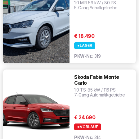
1.0 MPI 59 kW / 80 PS
5-Gang Schaltgetriebe
€ 18.490
*LAGER
PKW-Nr.:
319
Skoda Fabia Monte
Carlo
1.0 TSI 85 kW / 116 PS
7-Gang Automatikgetriebe
€ 24.690
*VORLAUF
PKW-Nr.:
314