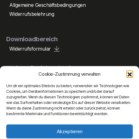
Allgemeine Geschäftsbedingungen
Widerrufsbelehrung
Downloadbereich
Widerrufsformular
Weitere Projekte der Gruppe
Cookie-Zustimmung verwalten
Um dir ein optimales Erlebnis zu bieten, verwenden wir Technologien wie
Peperle Holding
Cookies, um Geräteinformationen zu speichern und/oder darauf
zuzugreifen. Wenn du diesen Technologien zustimmst, können wir Daten
wie das Surfverhalten oder eindeutige IDs auf dieser Website verarbeiten.
Peperle Auto
Wenn du deine Zustimmung nicht erteilst oder zurückziehst, können
bestimmte Merkmale und Funktionen beeinträchtigt werden.
Peperle Mobile
Akzeptieren