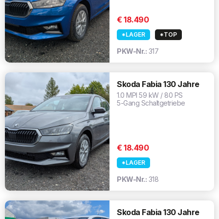
€ 18.490
*LAGER
*TOP
PKW-Nr.:
317
Skoda Fabia 130 Jahre
1.0 MPI 59 kW / 80 PS
5-Gang Schaltgetriebe
€ 18.490
*LAGER
PKW-Nr.:
318
Skoda Fabia 130 Jahre