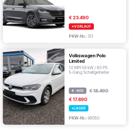
€ 23.490
*VORLAUF
PKW-Nr.:
313
Volkswagen Polo
Limited
1.0 MPI 59 kW / 80 PS
5-Gang Schaltgetriebe
€ 18.490
€ -600
€ 17.890
*LAGER
PKW-Nr.:
99050