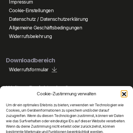
Impressum
Cookie-Einstellungen
Datenschutz / Datenschutzerklärung
Allgemeine Geschäftsbedingungen
Widerrufsbelehrung
Downloadbereich
Widerrufsformular
Weitere Projekte der Gruppe
Cookie-Zustimmung verwalten
Um dir ein optimales Erlebnis zu bieten, verwenden wir Technologien wie
Peperle Holding
Cookies, um Geräteinformationen zu speichern und/oder darauf
zuzugreifen. Wenn du diesen Technologien zustimmst, können wir Daten
wie das Surfverhalten oder eindeutige IDs auf dieser Website verarbeiten.
Peperle Auto
Wenn du deine Zustimmung nicht erteilst oder zurückziehst, können
bestimmte Merkmale und Funktionen beeinträchtigt werden.