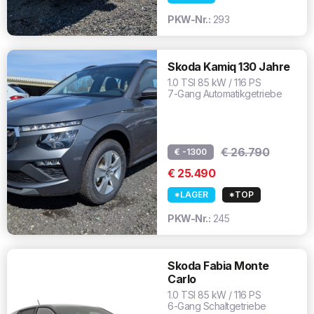
PKW-Nr.:
293
Skoda Kamiq 130 Jahre
1.0 TSI 85 kW / 116 PS
7-Gang Automatikgetriebe
€ 26.790
€ -1300
€ 25.490
*LAGER
*TOP
PKW-Nr.:
245
Skoda Fabia Monte
Carlo
1.0 TSI 85 kW / 116 PS
6-Gang Schaltgetriebe