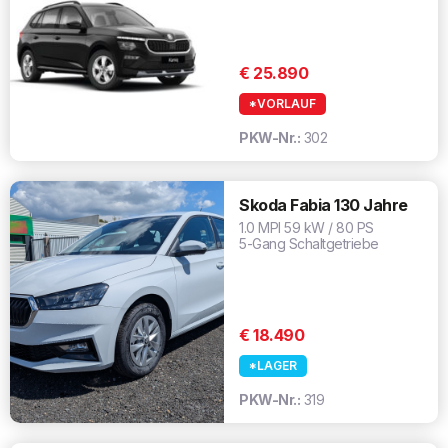
€ 25.890
*VORLAUF
PKW-Nr.:
302
Skoda Fabia 130 Jahre
1.0 MPI 59 kW / 80 PS
5-Gang Schaltgetriebe
€ 18.490
*LAGER
PKW-Nr.:
319