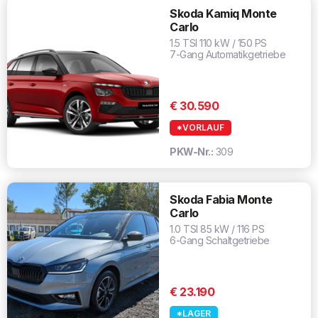
Skoda Kamiq Monte
Carlo
1.5 TSI 110 kW / 150 PS
7-Gang Automatikgetriebe
€ 30.590
*VORLAUF
PKW-Nr.:
309
Skoda Fabia Monte
Carlo
1.0 TSI 85 kW / 116 PS
6-Gang Schaltgetriebe
€ 23.190
*LAGER