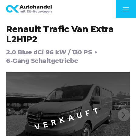
Renault Trafic Van Extra
L2H1P2
2.0 Blue dCi 96 kW / 130 PS
6-Gang Schaltgetriebe
VERKAUFT