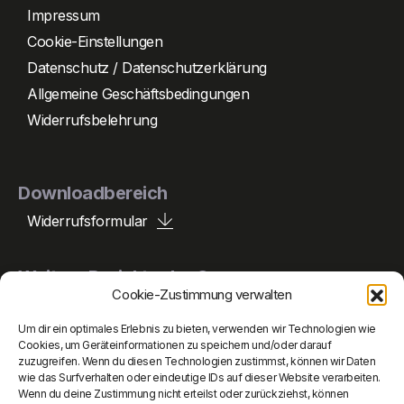
Impressum
Cookie-Einstellungen
Datenschutz / Datenschutzerklärung
Allgemeine Geschäftsbedingungen
Widerrufsbelehrung
Downloadbereich
Widerrufsformular
Weitere Projekte der Gruppe
Cookie-Zustimmung verwalten
Um dir ein optimales Erlebnis zu bieten, verwenden wir Technologien wie
Peperle Holding
Cookies, um Geräteinformationen zu speichern und/oder darauf
zuzugreifen. Wenn du diesen Technologien zustimmst, können wir Daten
wie das Surfverhalten oder eindeutige IDs auf dieser Website verarbeiten.
Peperle Auto
Wenn du deine Zustimmung nicht erteilst oder zurückziehst, können