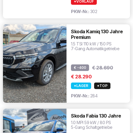
*VORLAUF
PKW-Nr.:
302
Skoda Kamiq 130 Jahre
Premium
1.5 TSI 110 kW / 150 PS
7-Gang Automatikgetriebe
€ 28.690
€ -400
€ 28.290
*LAGER
*TOP
PKW-Nr.:
284
Skoda Fabia 130 Jahre
1.0 MPI 59 kW / 80 PS
5-Gang Schaltgetriebe