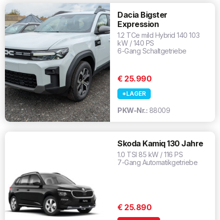
Dacia Bigster
Expression
1.2 TCe mild Hybrid 140 103
kW / 140 PS
6-Gang Schaltgetriebe
€ 25.990
*LAGER
PKW-Nr.:
88009
Skoda Kamiq 130 Jahre
1.0 TSI 85 kW / 116 PS
7-Gang Automatikgetriebe
€ 25.890