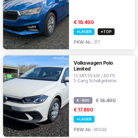
€ 18.490
*LAGER
*TOP
PKW-Nr.:
317
Volkswagen Polo
Limited
1.0 MPI 59 kW / 80 PS
5-Gang Schaltgetriebe
€ 18.490
€ -600
€ 17.890
*LAGER
PKW-Nr.:
99048