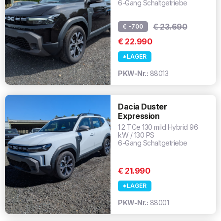
6-Gang Schaltgetriebe
€ 23.690
€ -700
€ 22.990
*LAGER
PKW-Nr.:
88013
Dacia Duster
Expression
1.2 TCe 130 mild Hybrid 96
kW / 130 PS
6-Gang Schaltgetriebe
€ 21.990
*LAGER
PKW-Nr.:
88001