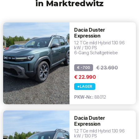
in Marktredwitz
Dacia Duster
Expression
1.2 TCe mild Hybrid 130 96
kW / 130 PS
6-Gang Schaltgetriebe
€ 23.690
€ -700
€ 22.990
*LAGER
PKW-Nr.:
88012
Dacia Duster
Expression
1.2 TCe mild Hybrid 130 96
kW / 130 PS