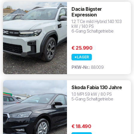
Dacia Bigster
Expression
1.2 TCe mild Hybrid 140 103
kW / 140 PS
6-Gang Schaltgetriebe
€ 25.990
*LAGER
PKW-Nr.:
88009
Skoda Fabia 130 Jahre
1.0 MPI 59 kW / 80 PS
5-Gang Schaltgetriebe
€ 18.490