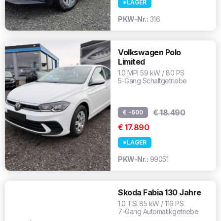
*LAGER
PKW-Nr.:
316
Volkswagen Polo
Limited
1.0 MPI 59 kW / 80 PS
5-Gang Schaltgetriebe
€ 18.490
€ -600
€ 17.890
*LAGER
PKW-Nr.:
99051
Skoda Fabia 130 Jahre
1.0 TSI 85 kW / 116 PS
7-Gang Automatikgetriebe