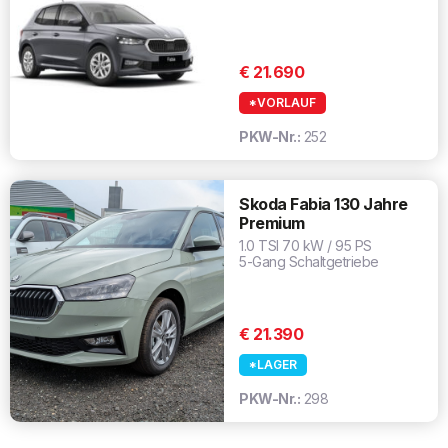
€ 21.690
*VORLAUF
PKW-Nr.:
252
Skoda Fabia 130 Jahre
Premium
1.0 TSI 70 kW / 95 PS
5-Gang Schaltgetriebe
€ 21.390
*LAGER
PKW-Nr.:
298