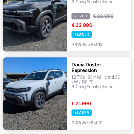
6-Gang Schaltgetriebe
€ 23.690
€ -700
€ 22.990
*LAGER
PKW-Nr.:
88013
Dacia Duster
Expression
1.2 TCe 130 mild Hybrid 96
kW / 130 PS
6-Gang Schaltgetriebe
€ 21.990
*LAGER
PKW-Nr.:
88001