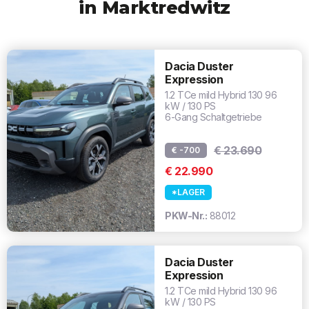
in Marktredwitz
Dacia Duster
Expression
1.2 TCe mild Hybrid 130 96
kW / 130 PS
6-Gang Schaltgetriebe
€ 23.690
€ -700
€ 22.990
*LAGER
PKW-Nr.:
88012
Dacia Duster
Expression
1.2 TCe mild Hybrid 130 96
kW / 130 PS