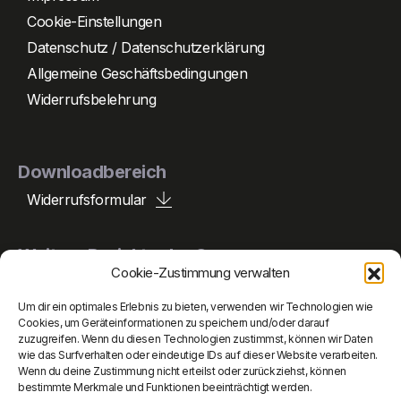
Cookie-Einstellungen
Datenschutz / Datenschutzerklärung
Allgemeine Geschäftsbedingungen
Widerrufsbelehrung
Downloadbereich
Widerrufsformular
Weitere Projekte der Gruppe
Cookie-Zustimmung verwalten
Um dir ein optimales Erlebnis zu bieten, verwenden wir Technologien wie
Peperle Holding
Cookies, um Geräteinformationen zu speichern und/oder darauf
zuzugreifen. Wenn du diesen Technologien zustimmst, können wir Daten
wie das Surfverhalten oder eindeutige IDs auf dieser Website verarbeiten.
Peperle Auto
Wenn du deine Zustimmung nicht erteilst oder zurückziehst, können
bestimmte Merkmale und Funktionen beeinträchtigt werden.